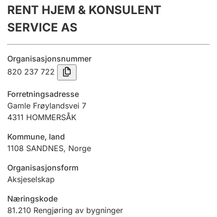
RENT HJEM & KONSULENT
Årsregnskap
SERVICE AS
Innsending og forsinkelsesgebyr
Organisasjonsnummer
Tinglysing
820 237 722
Forretningsadresse
Jeger
Gamle Frøylandsvei 7
Betaling og jegeravgiftskort
4311
HOMMERSÅK
Kommune, land
1108
SANDNES
,
Norge
Ektepaktveileder
Organisasjonsform
Aksjeselskap
Offentlig sektor
Næringskode
81.210
Rengjøring av bygninger