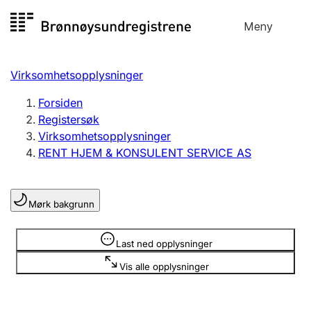
Hopp
Meny
Registersøk
til
Søk
Velg språk
innhold
Virksomhetsopplysninger
Aksjeselskap
Registrere, endre, slette
Forsiden
Registersøk
Virksomhetsopplysninger
Enkeltpersonforetak
RENT HJEM & KONSULENT SERVICE AS
Registrere, endre, slette
Mørk bakgrunn
Lag og forening
Registrere, endre, slette
Opplysninger er skjult
Last ned opplysninger
Vis alle opplysninger
Flere organisasjonsformer