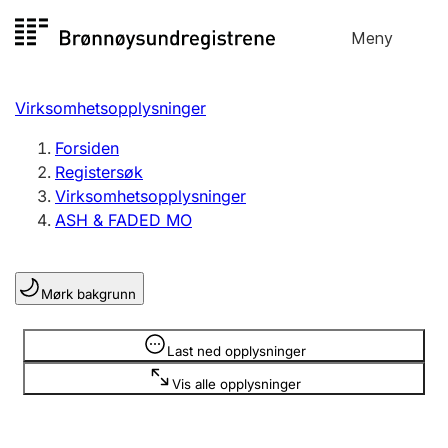
Hopp
Meny
Registersøk
til
Søk
Velg språk
innhold
Virksomhetsopplysninger
Aksjeselskap
Registrere, endre, slette
Forsiden
Registersøk
Virksomhetsopplysninger
Enkeltpersonforetak
ASH & FADED MO
Registrere, endre, slette
Mørk bakgrunn
Lag og forening
Registrere, endre, slette
Opplysninger er skjult
Last ned opplysninger
Vis alle opplysninger
Flere organisasjonsformer