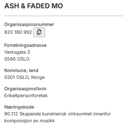
ASH & FADED MO
Årsregnskap
Innsending og forsinkelsesgebyr
Organisasjonsnummer
820 180 992
Tinglysing
Forretningsadresse
Verksgata 3
0566
OSLO
Jeger
Betaling og jegeravgiftskort
Kommune, land
0301
OSLO
,
Norge
Ektepaktveileder
Organisasjonsform
Enkeltpersonforetak
Næringskode
Offentlig sektor
90.112
Skapende kunstnerisk virksomhet innenfor
komposisjon av musikk