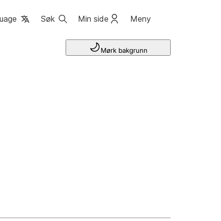
uage
Søk
Min side
Meny
Mørk bakgrunn