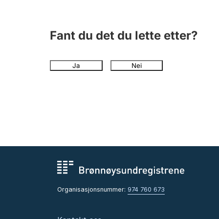
Fant du det du lette etter?
Ja
Nei
Organisasjonsnummer:
974 760 673