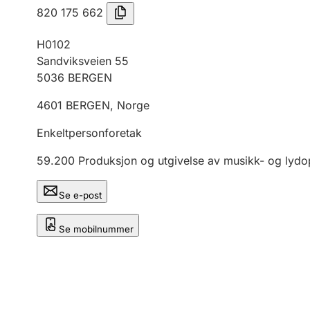
820 175 662
H0102
Sandviksveien 55
5036
BERGEN
4601
BERGEN
,
Norge
Enkeltpersonforetak
59.200
Produksjon og utgivelse av musikk- og lyd
Se e-post
Se mobilnummer