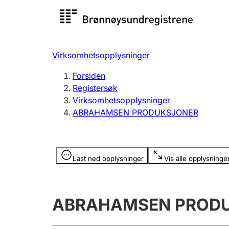
Registersøk
Aksjesel
Registrer
Virksomhetsopplysninger
Lag og forening
Flere
Forsiden
Registrere, endre, slette
organisa
Registersøk
Virksomhetsopplysninger
ABRAHAMSEN PRODUKSJONER
Tinglysing
Jeger
Betaling 
Opplysninger er skjult
Last ned opplysninger
Vis alle opplysninge
Offentlig sektor
Andre t
ABRAHAMSEN PROD