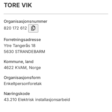
TORE VIK
Årsregnskap
Innsending og forsinkelsesgebyr
Organisasjonsnummer
820 172 612
Tinglysing
Forretningsadresse
Ytre Tangerås 18
5630
STRANDEBARM
Jeger
Betaling og jegeravgiftskort
Kommune, land
4622
KVAM
,
Norge
Ektepaktveileder
Organisasjonsform
Enkeltpersonforetak
Næringskode
Offentlig sektor
43.210
Elektrisk installasjonsarbeid