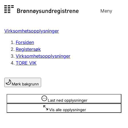
Hopp
Meny
Registersøk
til
Søk
Velg språk
innhold
Virksomhetsopplysninger
Aksjeselskap
Registrere, endre, slette
Forsiden
Registersøk
Virksomhetsopplysninger
Enkeltpersonforetak
TORE VIK
Registrere, endre, slette
Mørk bakgrunn
Lag og forening
Registrere, endre, slette
Opplysninger er skjult
Last ned opplysninger
Vis alle opplysninger
Flere organisasjonsformer