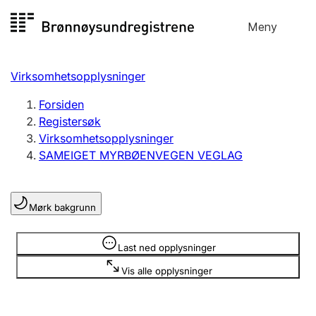
Hopp
Meny
Registersøk
til
Søk
Velg språk
innhold
Virksomhetsopplysninger
Aksjeselskap
Registrere, endre, slette
Forsiden
Registersøk
Virksomhetsopplysninger
Enkeltpersonforetak
SAMEIGET MYRBØENVEGEN VEGLAG
Registrere, endre, slette
Mørk bakgrunn
Lag og forening
Registrere, endre, slette
Opplysninger er skjult
Last ned opplysninger
Vis alle opplysninger
Flere organisasjonsformer