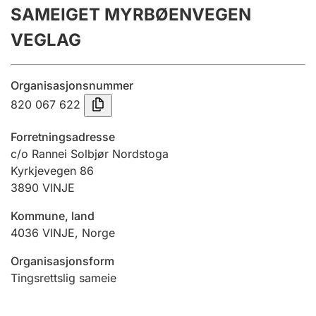
SAMEIGET MYRBØENVEGEN
Årsregnskap
VEGLAG
Innsending og forsinkelsesgebyr
Organisasjonsnummer
Tinglysing
820 067 622
Forretningsadresse
Jeger
c/o Rannei Solbjør Nordstoga
Betaling og jegeravgiftskort
Kyrkjevegen 86
3890
VINJE
Kommune, land
Ektepaktveileder
4036
VINJE
,
Norge
Organisasjonsform
Offentlig sektor
Tingsrettslig sameie