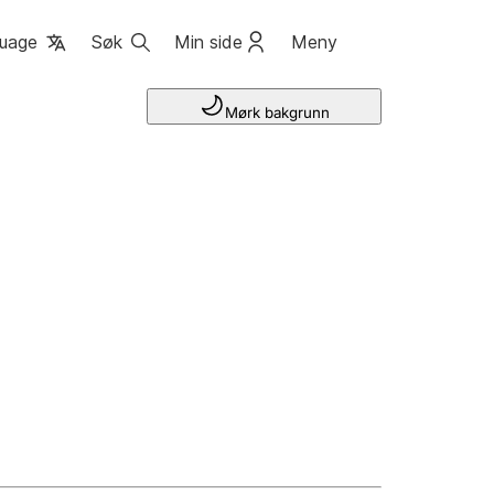
uage
Søk
Min side
Meny
Mørk bakgrunn