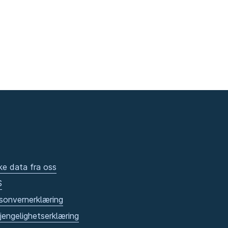
ke data fra oss
S
sonvernerklæring
gjengelighetserklæring