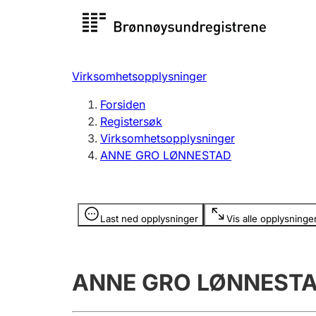
Registersøk
Aksjesel
Registrer
Virksomhetsopplysninger
Lag og forening
Flere
Forsiden
Registrere, endre, slette
organisa
Registersøk
Virksomhetsopplysninger
ANNE GRO LØNNESTAD
Tinglysing
Jeger
Betaling 
Opplysninger er skjult
Last ned opplysninger
Vis alle opplysninge
Offentlig sektor
Andre t
ANNE GRO LØNNEST