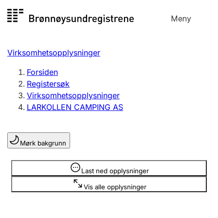
Hopp
Meny
Registersøk
til
Søk
Velg språk
innhold
Virksomhetsopplysninger
Aksjeselskap
Registrere, endre, slette
Forsiden
Registersøk
Virksomhetsopplysninger
Enkeltpersonforetak
LARKOLLEN CAMPING AS
Registrere, endre, slette
Mørk bakgrunn
Lag og forening
Registrere, endre, slette
Opplysninger er skjult
Last ned opplysninger
Vis alle opplysninger
Flere organisasjonsformer