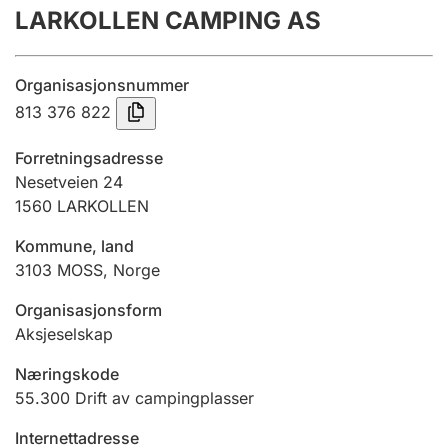
LARKOLLEN CAMPING AS
Årsregnskap
Innsending og forsinkelsesgebyr
Organisasjonsnummer
813 376 822
Tinglysing
Forretningsadresse
Nesetveien 24
1560
LARKOLLEN
Jeger
Betaling og jegeravgiftskort
Kommune, land
3103
MOSS
,
Norge
Ektepaktveileder
Organisasjonsform
Aksjeselskap
Næringskode
Offentlig sektor
55.300
Drift av campingplasser
Internettadresse