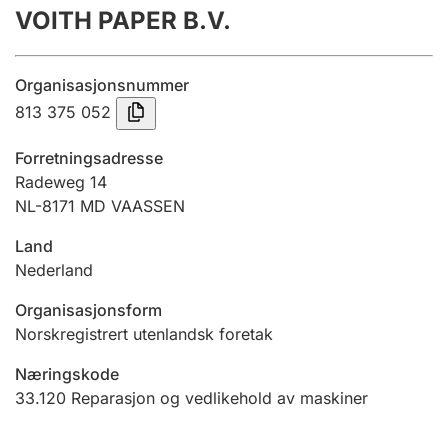
VOITH PAPER B.V.
Årsregnskap
Innsending og forsinkelsesgebyr
Organisasjonsnummer
813 375 052
Tinglysing
Forretningsadresse
Radeweg 14
NL-8171 MD VAASSEN
Jeger
Betaling og jegeravgiftskort
Land
Nederland
Ektepaktveileder
Organisasjonsform
Norskregistrert utenlandsk foretak
Næringskode
Offentlig sektor
33.120
Reparasjon og vedlikehold av maskiner