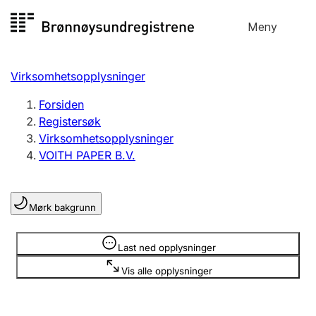
Hopp
Meny
Registersøk
til
Søk
Velg språk
innhold
Virksomhetsopplysninger
Aksjeselskap
Registrere, endre, slette
Forsiden
Registersøk
Virksomhetsopplysninger
Enkeltpersonforetak
VOITH PAPER B.V.
Registrere, endre, slette
Mørk bakgrunn
Lag og forening
Registrere, endre, slette
Opplysninger er skjult
Last ned opplysninger
Vis alle opplysninger
Flere organisasjonsformer