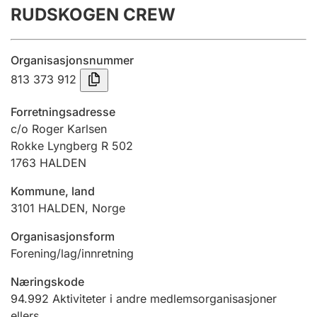
RUDSKOGEN CREW
Årsregnskap
Innsending og forsinkelsesgebyr
Organisasjonsnummer
813 373 912
Tinglysing
Forretningsadresse
c/o Roger Karlsen
Rokke Lyngberg R 502
Jeger
1763
HALDEN
Betaling og jegeravgiftskort
Kommune, land
3101
HALDEN
,
Norge
Ektepaktveileder
Organisasjonsform
Forening/lag/innretning
Offentlig sektor
Næringskode
94.992
Aktiviteter i andre medlemsorganisasjoner
ellers