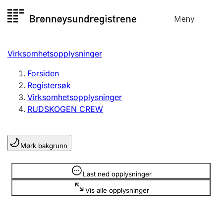
Hopp
Meny
Registersøk
til
Søk
Velg språk
innhold
Virksomhetsopplysninger
Aksjeselskap
Registrere, endre, slette
Forsiden
Registersøk
Virksomhetsopplysninger
Enkeltpersonforetak
RUDSKOGEN CREW
Registrere, endre, slette
Mørk bakgrunn
Lag og forening
Registrere, endre, slette
Opplysninger er skjult
Last ned opplysninger
Vis alle opplysninger
Flere organisasjonsformer