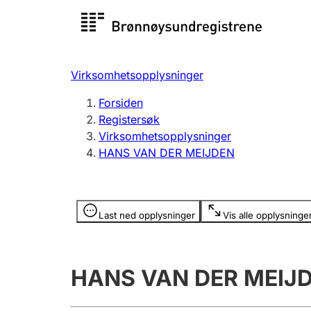
Registersøk
Aksjesel
Registrer
Virksomhetsopplysninger
Lag og forening
Flere
Forsiden
Registrere, endre, slette
organisa
Registersøk
Virksomhetsopplysninger
HANS VAN DER MEIJDEN
Tinglysing
Jeger
Betaling 
Opplysninger er skjult
Last ned opplysninger
Vis alle opplysninge
Offentlig sektor
Andre t
HANS VAN DER MEIJ