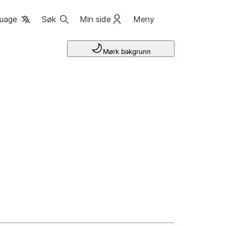
uage
Søk
Min side
Meny
Mørk bakgrunn