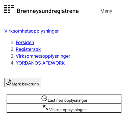
Hopp
Meny
Registersøk
til
Søk
Velg språk
innhold
Virksomhetsopplysninger
Aksjeselskap
Registrere, endre, slette
Forsiden
Registersøk
Virksomhetsopplysninger
Enkeltpersonforetak
YORDANOS AFEWORK
Registrere, endre, slette
Mørk bakgrunn
Lag og forening
Registrere, endre, slette
Opplysninger er skjult
Last ned opplysninger
Vis alle opplysninger
Flere organisasjonsformer