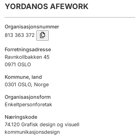
YORDANOS AFEWORK
Årsregnskap
Innsending og forsinkelsesgebyr
Organisasjonsnummer
813 363 372
Tinglysing
Forretningsadresse
Ravnkollbakken 45
0971
OSLO
Jeger
Betaling og jegeravgiftskort
Kommune, land
0301
OSLO
,
Norge
Ektepaktveileder
Organisasjonsform
Enkeltpersonforetak
Næringskode
Offentlig sektor
74.120
Grafisk design og visuell
kommunikasjonsdesign