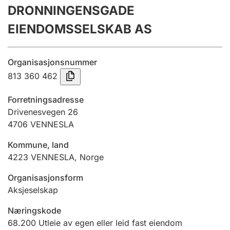
DRONNINGENSGADE
Årsregnskap
EIENDOMSSELSKAB AS
Innsending og forsinkelsesgebyr
Organisasjonsnummer
Tinglysing
813 360 462
Forretningsadresse
Jeger
Drivenesvegen 26
Betaling og jegeravgiftskort
4706
VENNESLA
Kommune, land
4223
VENNESLA
,
Norge
Ektepaktveileder
Organisasjonsform
Aksjeselskap
Offentlig sektor
Næringskode
68.200
Utleie av egen eller leid fast eiendom