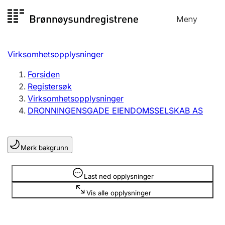
Hopp
Meny
Registersøk
til
Søk
Velg språk
innhold
Virksomhetsopplysninger
Aksjeselskap
Registrere, endre, slette
Forsiden
Registersøk
Virksomhetsopplysninger
Enkeltpersonforetak
DRONNINGENSGADE EIENDOMSSELSKAB AS
Registrere, endre, slette
Mørk bakgrunn
Lag og forening
Registrere, endre, slette
Opplysninger er skjult
Last ned opplysninger
Vis alle opplysninger
Flere organisasjonsformer