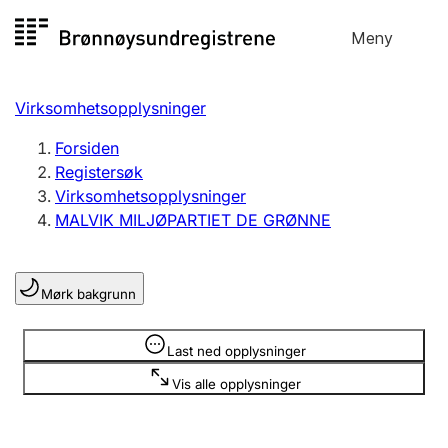
Hopp
Meny
Registersøk
til
Søk
Velg språk
innhold
Virksomhetsopplysninger
Aksjeselskap
Registrere, endre, slette
Forsiden
Registersøk
Virksomhetsopplysninger
Enkeltpersonforetak
MALVIK MILJØPARTIET DE GRØNNE
Registrere, endre, slette
Mørk bakgrunn
Lag og forening
Registrere, endre, slette
Opplysninger er skjult
Last ned opplysninger
Vis alle opplysninger
Flere organisasjonsformer