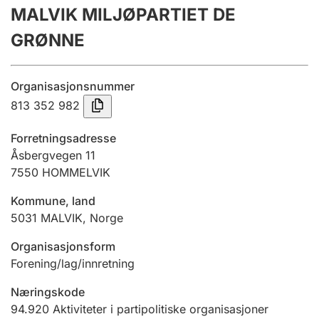
MALVIK MILJØPARTIET DE
Årsregnskap
GRØNNE
Innsending og forsinkelsesgebyr
Organisasjonsnummer
Tinglysing
813 352 982
Forretningsadresse
Jeger
Åsbergvegen 11
Betaling og jegeravgiftskort
7550
HOMMELVIK
Kommune, land
5031
MALVIK
,
Norge
Ektepaktveileder
Organisasjonsform
Forening/lag/innretning
Offentlig sektor
Næringskode
94.920
Aktiviteter i partipolitiske organisasjoner