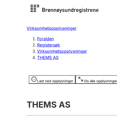
Registersøk
Aksjesel
Registrer
Virksomhetsopplysninger
Lag og forening
Flere
Forsiden
Registrere, endre, slette
organisa
Registersøk
Virksomhetsopplysninger
THEMS AS
Tinglysing
Jeger
Betaling 
Opplysninger er skjult
Last ned opplysninger
Vis alle opplysninge
Offentlig sektor
Andre t
THEMS AS