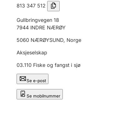
813 347 512
Gullbringvegen 18
7944
INDRE NÆRØY
5060
NÆRØYSUND
,
Norge
Aksjeselskap
03.110
Fiske og fangst i sjø
Se e-post
Se mobilnummer