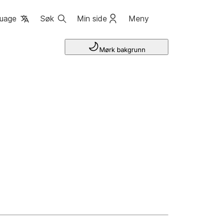
uage
Søk
Min side
Meny
Mørk bakgrunn