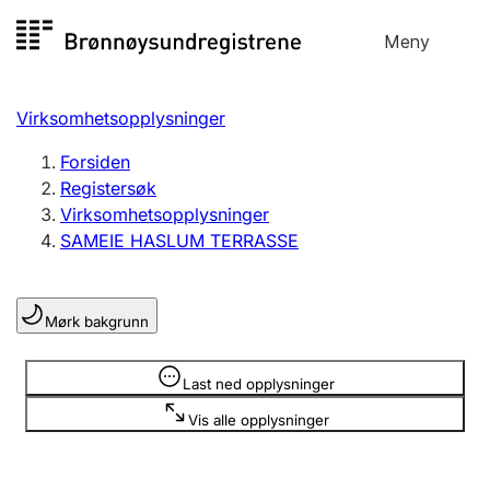
Hopp
Meny
Registersøk
til
Søk
Velg språk
innhold
Virksomhetsopplysninger
Aksjeselskap
Registrere, endre, slette
Forsiden
Registersøk
Virksomhetsopplysninger
Enkeltpersonforetak
SAMEIE HASLUM TERRASSE
Registrere, endre, slette
Mørk bakgrunn
Lag og forening
Registrere, endre, slette
Opplysninger er skjult
Last ned opplysninger
Vis alle opplysninger
Flere organisasjonsformer