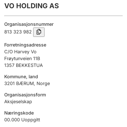
VO HOLDING AS
Årsregnskap
Innsending og forsinkelsesgebyr
Organisasjonsnummer
813 323 982
Tinglysing
Forretningsadresse
C/O Harvey Vo
Frøytunveien 11B
Jeger
1357
BEKKESTUA
Betaling og jegeravgiftskort
Kommune, land
3201
BÆRUM
,
Norge
Ektepaktveileder
Organisasjonsform
Aksjeselskap
Offentlig sektor
Næringskode
00.000
Uoppgitt