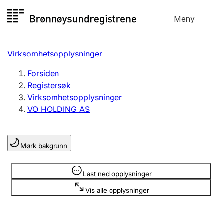
Hopp
Meny
Registersøk
til
Søk
Velg språk
innhold
Virksomhetsopplysninger
Aksjeselskap
Registrere, endre, slette
Forsiden
Registersøk
Virksomhetsopplysninger
Enkeltpersonforetak
VO HOLDING AS
Registrere, endre, slette
Mørk bakgrunn
Lag og forening
Registrere, endre, slette
Opplysninger er skjult
Last ned opplysninger
Vis alle opplysninger
Flere organisasjonsformer