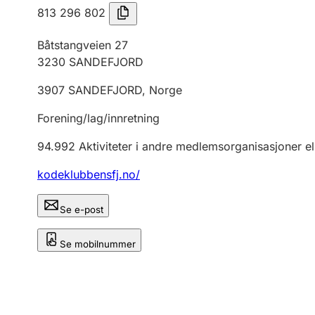
813 296 802
Båtstangveien 27
3230
SANDEFJORD
3907
SANDEFJORD
,
Norge
Forening/lag/innretning
94.992
Aktiviteter i andre medlemsorganisasjoner el
kodeklubbensfj.no/
Se e-post
Se mobilnummer