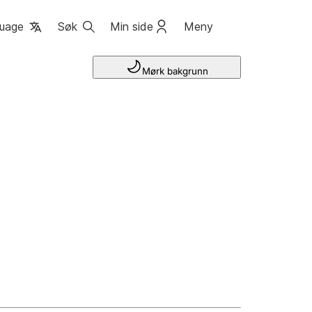
uage
Søk
Min side
Meny
Mørk bakgrunn