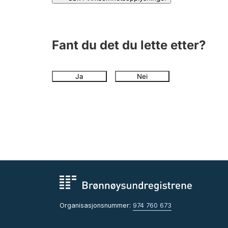
Fant du det du lette etter?
Ja
Nei
Organisasjonsnummer:
974 760 673