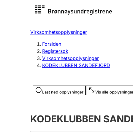
Registersøk
Aksjesel
Registrer
Virksomhetsopplysninger
Lag og forening
Flere
Forsiden
Registrere, endre, slette
organisa
Registersøk
Virksomhetsopplysninger
KODEKLUBBEN SANDEFJORD
Tinglysing
Jeger
Betaling 
Opplysninger er skjult
Last ned opplysninger
Vis alle opplysninge
Offentlig sektor
Andre t
KODEKLUBBEN SAND