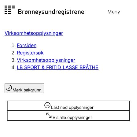
Hopp
Meny
Registersøk
til
Søk
Velg språk
innhold
Virksomhetsopplysninger
Aksjeselskap
Registrere, endre, slette
Forsiden
Registersøk
Virksomhetsopplysninger
Enkeltpersonforetak
LB SPORT & FRITID LASSE BRÅTHE
Registrere, endre, slette
Mørk bakgrunn
Lag og forening
Registrere, endre, slette
Opplysninger er skjult
Last ned opplysninger
Vis alle opplysninger
Flere organisasjonsformer