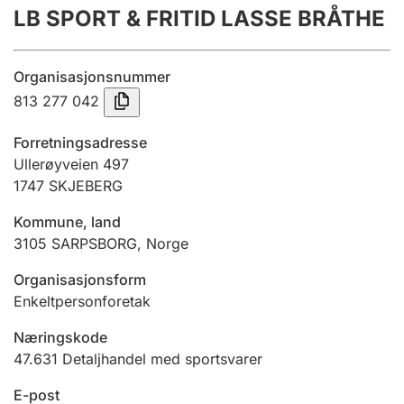
LB SPORT & FRITID LASSE BRÅTHE
Årsregnskap
Innsending og forsinkelsesgebyr
Organisasjonsnummer
813 277 042
Tinglysing
Forretningsadresse
Ullerøyveien 497
1747
SKJEBERG
Jeger
Betaling og jegeravgiftskort
Kommune, land
3105
SARPSBORG
,
Norge
Ektepaktveileder
Organisasjonsform
Enkeltpersonforetak
Næringskode
Offentlig sektor
47.631
Detaljhandel med sportsvarer
E-post