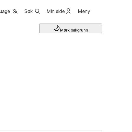
uage
Søk
Min side
Meny
Mørk bakgrunn