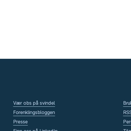
Vær obs på svindel
Bru
Forenklingsbloggen
RS
Presse
Per