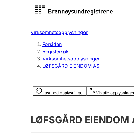
Registersøk
Aksjesel
Registrer
Virksomhetsopplysninger
Lag og forening
Flere
Forsiden
Registrere, endre, slette
organisa
Registersøk
Virksomhetsopplysninger
LØFSGÅRD EIENDOM AS
Tinglysing
Jeger
Betaling 
Opplysninger er skjult
Last ned opplysninger
Vis alle opplysninge
Offentlig sektor
Andre t
LØFSGÅRD EIENDOM 