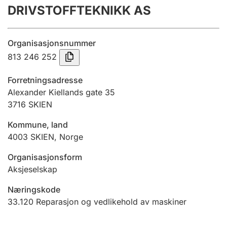
DRIVSTOFFTEKNIKK AS
Årsregnskap
Innsending og forsinkelsesgebyr
Organisasjonsnummer
813 246 252
Tinglysing
Forretningsadresse
Alexander Kiellands gate 35
3716
SKIEN
Jeger
Betaling og jegeravgiftskort
Kommune, land
4003
SKIEN
,
Norge
Ektepaktveileder
Organisasjonsform
Aksjeselskap
Næringskode
Offentlig sektor
33.120
Reparasjon og vedlikehold av maskiner