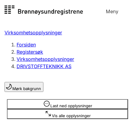
Hopp
Meny
Registersøk
til
Søk
Velg språk
innhold
Virksomhetsopplysninger
Aksjeselskap
Registrere, endre, slette
Forsiden
Registersøk
Virksomhetsopplysninger
Enkeltpersonforetak
DRIVSTOFFTEKNIKK AS
Registrere, endre, slette
Mørk bakgrunn
Lag og forening
Registrere, endre, slette
Opplysninger er skjult
Last ned opplysninger
Vis alle opplysninger
Flere organisasjonsformer