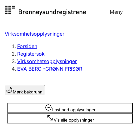
Hopp
Meny
Registersøk
til
Søk
Velg språk
innhold
Virksomhetsopplysninger
Aksjeselskap
Registrere, endre, slette
Forsiden
Registersøk
Virksomhetsopplysninger
Enkeltpersonforetak
EVA BERG -GRØNN FRISØR
Registrere, endre, slette
Mørk bakgrunn
Lag og forening
Registrere, endre, slette
Opplysninger er skjult
Last ned opplysninger
Vis alle opplysninger
Flere organisasjonsformer