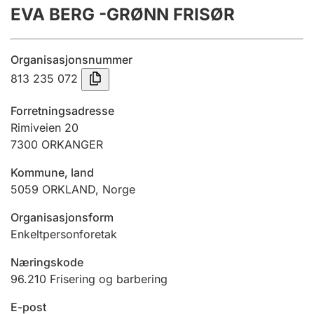
EVA BERG -GRØNN FRISØR
Årsregnskap
Innsending og forsinkelsesgebyr
Organisasjonsnummer
813 235 072
Tinglysing
Forretningsadresse
Rimiveien 20
7300
ORKANGER
Jeger
Betaling og jegeravgiftskort
Kommune, land
5059
ORKLAND
,
Norge
Ektepaktveileder
Organisasjonsform
Enkeltpersonforetak
Næringskode
Offentlig sektor
96.210
Frisering og barbering
E-post