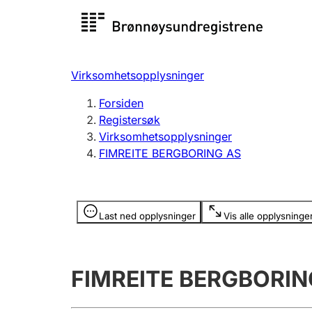
Registersøk
Aksjesel
Registrer
Virksomhetsopplysninger
Lag og forening
Flere
Forsiden
Registrere, endre, slette
organisa
Registersøk
Virksomhetsopplysninger
FIMREITE BERGBORING AS
Tinglysing
Jeger
Betaling 
Opplysninger er skjult
Last ned opplysninger
Vis alle opplysninge
Offentlig sektor
Andre t
FIMREITE BERGBORIN