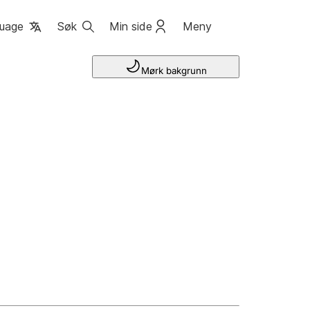
uage
Søk
Min side
Meny
Mørk bakgrunn