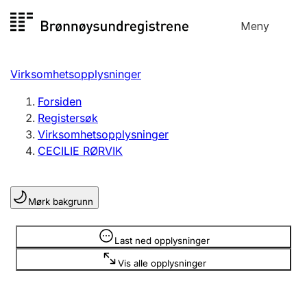
Hopp
Meny
Registersøk
til
Søk
Velg språk
innhold
Virksomhetsopplysninger
Aksjeselskap
Registrere, endre, slette
Forsiden
Registersøk
Virksomhetsopplysninger
Enkeltpersonforetak
CECILIE RØRVIK
Registrere, endre, slette
Mørk bakgrunn
Lag og forening
Registrere, endre, slette
Opplysninger er skjult
Last ned opplysninger
Vis alle opplysninger
Flere organisasjonsformer