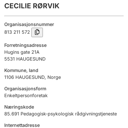
CECILIE RØRVIK
Årsregnskap
Innsending og forsinkelsesgebyr
Organisasjonsnummer
813 211 572
Tinglysing
Forretningsadresse
Hugins gate 21A
5531
HAUGESUND
Jeger
Betaling og jegeravgiftskort
Kommune, land
1106
HAUGESUND
,
Norge
Ektepaktveileder
Organisasjonsform
Enkeltpersonforetak
Næringskode
Offentlig sektor
85.691
Pedagogisk-psykologisk rådgivningstjeneste
Internettadresse