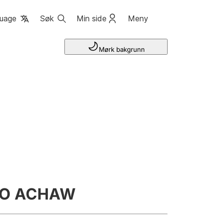
uage
Søk
Min side
Meny
Mørk bakgrunn
KO ACHAW