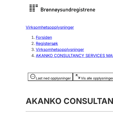
Registersøk
Aksjesel
Registrer
Virksomhetsopplysninger
Lag og forening
Flere
Forsiden
Registrere, endre, slette
organisa
Registersøk
Virksomhetsopplysninger
AKANKO CONSULTANCY SERVICES M
Tinglysing
Jeger
Betaling 
Opplysninger er skjult
Last ned opplysninger
Vis alle opplysninge
Offentlig sektor
Andre t
AKANKO CONSULTAN