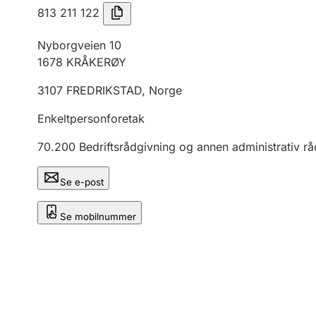
813 211 122
Nyborgveien 10
1678
KRÅKERØY
3107
FREDRIKSTAD
,
Norge
Enkeltpersonforetak
70.200
Bedriftsrådgivning og annen administrativ r
Se e-post
Se mobilnummer