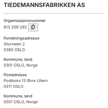
TIEDEMANNSFABRIKKEN AS
Årsregnskap
Innsending og forsinkelsesgebyr
Organisasjonsnummer
813 209 292
Tinglysing
Forretningsadresse
Silurveien 2
0380
OSLO
Jeger
Betaling og jegeravgiftskort
Kommune, land
0301
OSLO
,
Norge
Ektepaktveileder
Postadresse
Postboks 13 Øvre Ullern
0311
OSLO
Offentlig sektor
Kommune, land
0301
OSLO
,
Norge