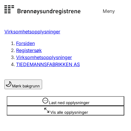
Hopp
Meny
Registersøk
til
Søk
Velg språk
innhold
Virksomhetsopplysninger
Aksjeselskap
Registrere, endre, slette
Forsiden
Registersøk
Virksomhetsopplysninger
Enkeltpersonforetak
TIEDEMANNSFABRIKKEN AS
Registrere, endre, slette
Mørk bakgrunn
Lag og forening
Registrere, endre, slette
Opplysninger er skjult
Last ned opplysninger
Vis alle opplysninger
Flere organisasjonsformer