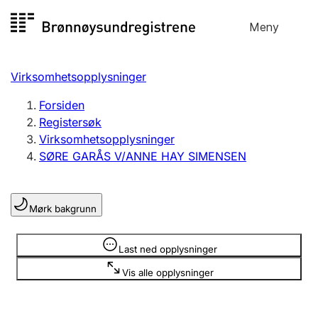
Hopp
Meny
Registersøk
til
Søk
Velg språk
innhold
Virksomhetsopplysninger
Aksjeselskap
Registrere, endre, slette
Forsiden
Registersøk
Virksomhetsopplysninger
Enkeltpersonforetak
SØRE GARÅS V/ANNE HAY SIMENSEN
Registrere, endre, slette
Mørk bakgrunn
Lag og forening
Registrere, endre, slette
Opplysninger er skjult
Last ned opplysninger
Vis alle opplysninger
Flere organisasjonsformer