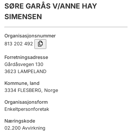
SØRE GARÅS V/ANNE HAY
Årsregnskap
SIMENSEN
Innsending og forsinkelsesgebyr
Organisasjonsnummer
Tinglysing
813 202 492
Forretningsadresse
Jeger
Gårdåsvegen 130
Betaling og jegeravgiftskort
3623
LAMPELAND
Kommune, land
3334
FLESBERG
,
Norge
Ektepaktveileder
Organisasjonsform
Enkeltpersonforetak
Offentlig sektor
Næringskode
02.200
Avvirkning