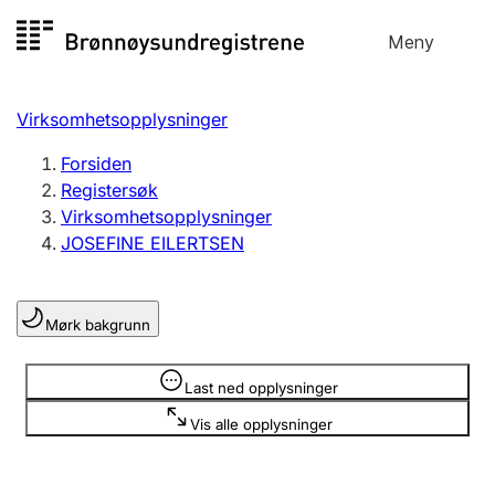
Hopp
Meny
Registersøk
til
Søk
Velg språk
innhold
Virksomhetsopplysninger
Aksjeselskap
Registrere, endre, slette
Forsiden
Registersøk
Virksomhetsopplysninger
Enkeltpersonforetak
JOSEFINE EILERTSEN
Registrere, endre, slette
Mørk bakgrunn
Lag og forening
Registrere, endre, slette
Opplysninger er skjult
Last ned opplysninger
Vis alle opplysninger
Flere organisasjonsformer