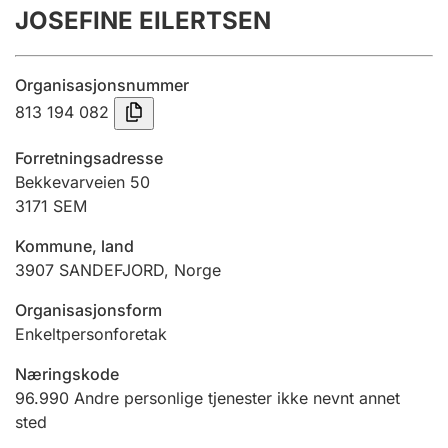
JOSEFINE EILERTSEN
Årsregnskap
Innsending og forsinkelsesgebyr
Organisasjonsnummer
813 194 082
Tinglysing
Forretningsadresse
Bekkevarveien 50
3171
SEM
Jeger
Betaling og jegeravgiftskort
Kommune, land
3907
SANDEFJORD
,
Norge
Ektepaktveileder
Organisasjonsform
Enkeltpersonforetak
Næringskode
Offentlig sektor
96.990
Andre personlige tjenester ikke nevnt annet
sted