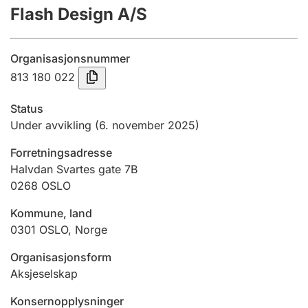
Flash Design A/S
Årsregnskap
Innsending og forsinkelsesgebyr
Organisasjonsnummer
813 180 022
Tinglysing
Status
Under avvikling
(6. november 2025)
Jeger
Forretningsadresse
Betaling og jegeravgiftskort
Halvdan Svartes gate 7B
0268
OSLO
Ektepaktveileder
Kommune, land
0301
OSLO
,
Norge
Organisasjonsform
Offentlig sektor
Aksjeselskap
Konsernopplysninger