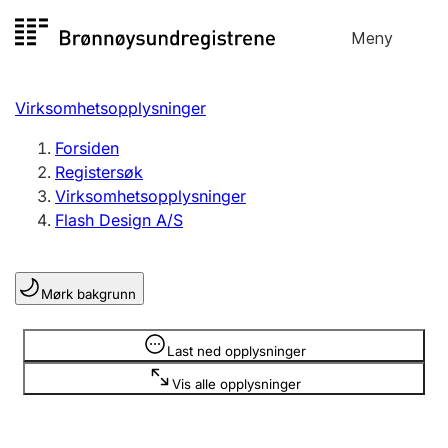
Hopp
Meny
Registersøk
til
Søk
Velg språk
innhold
Virksomhetsopplysninger
Aksjeselskap
Registrere, endre, slette
Forsiden
Registersøk
Virksomhetsopplysninger
Enkeltpersonforetak
Flash Design A/S
Registrere, endre, slette
Mørk bakgrunn
Lag og forening
Registrere, endre, slette
Opplysninger er skjult
Last ned opplysninger
Vis alle opplysninger
Flere organisasjonsformer