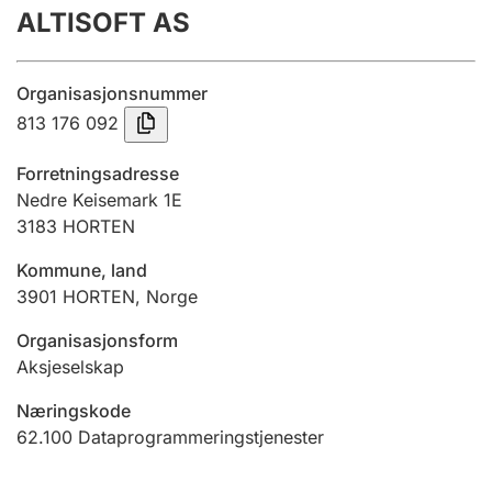
ALTISOFT AS
Årsregnskap
Innsending og forsinkelsesgebyr
Organisasjonsnummer
813 176 092
Tinglysing
Forretningsadresse
Nedre Keisemark 1E
3183
HORTEN
Jeger
Betaling og jegeravgiftskort
Kommune, land
3901
HORTEN
,
Norge
Ektepaktveileder
Organisasjonsform
Aksjeselskap
Næringskode
Offentlig sektor
62.100
Dataprogrammeringstjenester