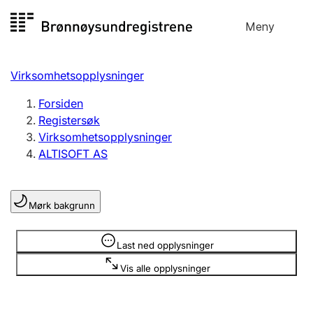
Hopp
Meny
Registersøk
til
Søk
Velg språk
innhold
Virksomhetsopplysninger
Aksjeselskap
Registrere, endre, slette
Forsiden
Registersøk
Virksomhetsopplysninger
Enkeltpersonforetak
ALTISOFT AS
Registrere, endre, slette
Mørk bakgrunn
Lag og forening
Registrere, endre, slette
Opplysninger er skjult
Last ned opplysninger
Vis alle opplysninger
Flere organisasjonsformer