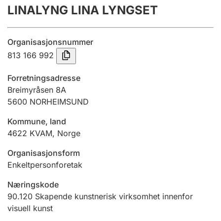
LINALYNG LINA LYNGSET
Årsregnskap
Innsending og forsinkelsesgebyr
Organisasjonsnummer
813 166 992
Tinglysing
Forretningsadresse
Breimyråsen 8A
5600
NORHEIMSUND
Jeger
Betaling og jegeravgiftskort
Kommune, land
4622
KVAM
,
Norge
Ektepaktveileder
Organisasjonsform
Enkeltpersonforetak
Næringskode
Offentlig sektor
90.120
Skapende kunstnerisk virksomhet innenfor
visuell kunst