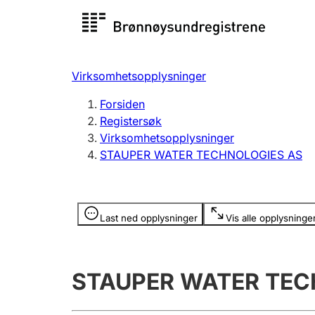
Registersøk
Aksjesel
Registrer
Virksomhetsopplysninger
Lag og forening
Flere
Forsiden
Registrere, endre, slette
organisa
Registersøk
Virksomhetsopplysninger
STAUPER WATER TECHNOLOGIES AS
Tinglysing
Jeger
Betaling 
Opplysninger er skjult
Last ned opplysninger
Vis alle opplysninge
Offentlig sektor
Andre t
STAUPER WATER TEC