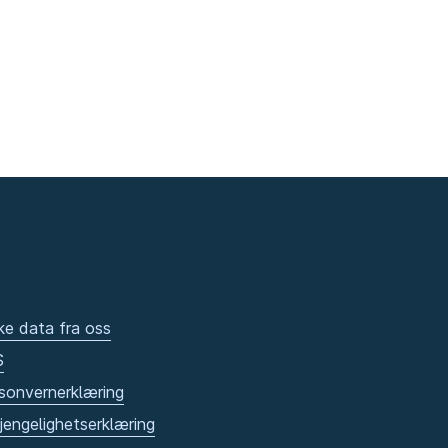
ke data fra oss
S
sonvernerklæring
gjengelighetserklæring