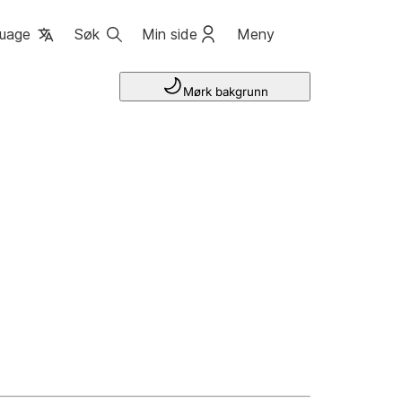
uage
Søk
Min side
Meny
Mørk bakgrunn