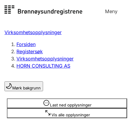
Hopp
Meny
Registersøk
til
Søk
Velg språk
innhold
Virksomhetsopplysninger
Aksjeselskap
Registrere, endre, slette
Forsiden
Registersøk
Virksomhetsopplysninger
Enkeltpersonforetak
HORN CONSULTING AS
Registrere, endre, slette
Mørk bakgrunn
Lag og forening
Registrere, endre, slette
Opplysninger er skjult
Last ned opplysninger
Vis alle opplysninger
Flere organisasjonsformer