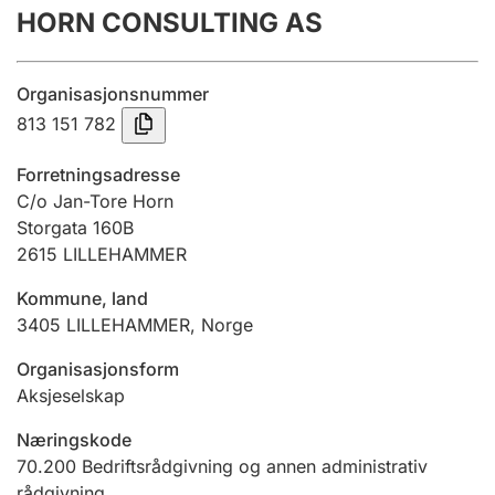
HORN CONSULTING AS
Årsregnskap
Innsending og forsinkelsesgebyr
Organisasjonsnummer
813 151 782
Tinglysing
Forretningsadresse
C/o Jan-Tore Horn
Storgata 160B
Jeger
2615
LILLEHAMMER
Betaling og jegeravgiftskort
Kommune, land
3405
LILLEHAMMER
,
Norge
Ektepaktveileder
Organisasjonsform
Aksjeselskap
Offentlig sektor
Næringskode
70.200
Bedriftsrådgivning og annen administrativ
rådgivning