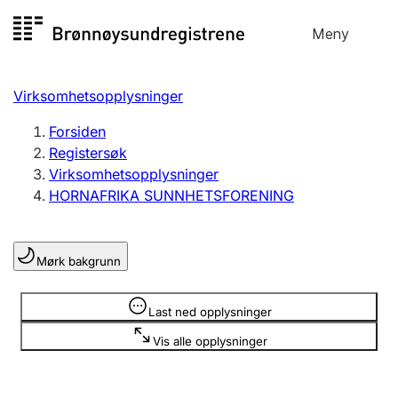
Hopp
Meny
Registersøk
til
Søk
Velg språk
innhold
Virksomhetsopplysninger
Aksjeselskap
Registrere, endre, slette
Forsiden
Registersøk
Virksomhetsopplysninger
Enkeltpersonforetak
HORNAFRIKA SUNNHETSFORENING
Registrere, endre, slette
Mørk bakgrunn
Lag og forening
Registrere, endre, slette
Opplysninger er skjult
Last ned opplysninger
Vis alle opplysninger
Flere organisasjonsformer