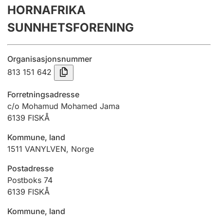
HORNAFRIKA
Årsregnskap
SUNNHETSFORENING
Innsending og forsinkelsesgebyr
Organisasjonsnummer
Tinglysing
813 151 642
Forretningsadresse
Jeger
c/o Mohamud Mohamed Jama
Betaling og jegeravgiftskort
6139
FISKÅ
Kommune, land
1511
VANYLVEN
,
Norge
Ektepaktveileder
Postadresse
Postboks 74
Offentlig sektor
6139
FISKÅ
Kommune, land