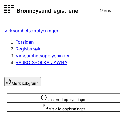
Hopp
Meny
Registersøk
til
Søk
Velg språk
innhold
Virksomhetsopplysninger
Aksjeselskap
Registrere, endre, slette
Forsiden
Registersøk
Virksomhetsopplysninger
Enkeltpersonforetak
RAJKO SPOLKA JAWNA
Registrere, endre, slette
Mørk bakgrunn
Lag og forening
Registrere, endre, slette
Opplysninger er skjult
Last ned opplysninger
Vis alle opplysninger
Flere organisasjonsformer