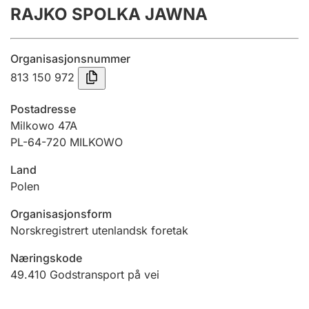
RAJKO SPOLKA JAWNA
Årsregnskap
Innsending og forsinkelsesgebyr
Organisasjonsnummer
813 150 972
Tinglysing
Postadresse
Milkowo 47A
PL-64-720 MILKOWO
Jeger
Betaling og jegeravgiftskort
Land
Polen
Ektepaktveileder
Organisasjonsform
Norskregistrert utenlandsk foretak
Næringskode
Offentlig sektor
49.410
Godstransport på vei