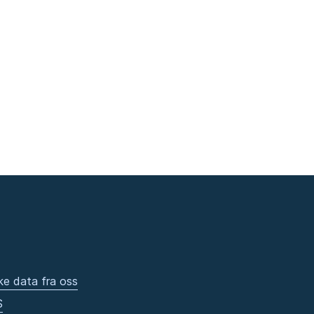
ke data fra oss
S