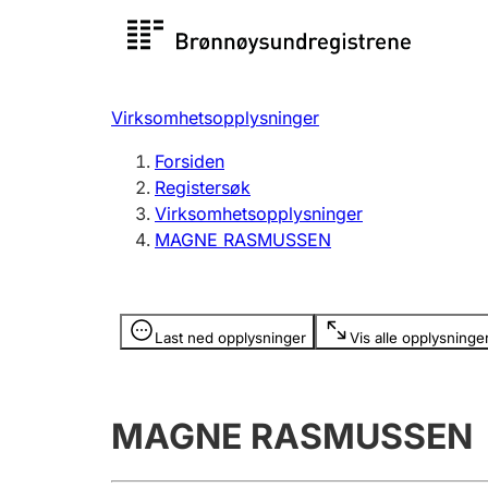
Registersøk
Aksjesel
Registrer
Virksomhetsopplysninger
Lag og forening
Flere
Forsiden
Registrere, endre, slette
organisa
Registersøk
Virksomhetsopplysninger
MAGNE RASMUSSEN
Tinglysing
Jeger
Betaling 
Opplysninger er skjult
Last ned opplysninger
Vis alle opplysninge
Offentlig sektor
Andre t
MAGNE RASMUSSEN