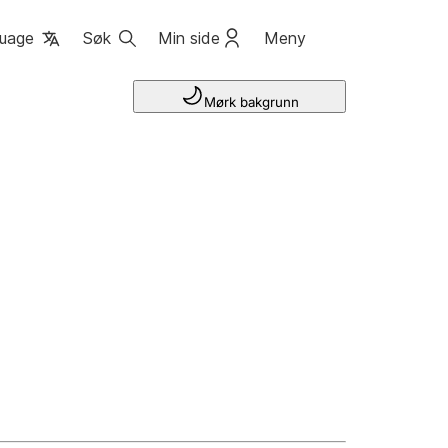
uage
Søk
Min side
Meny
Mørk bakgrunn