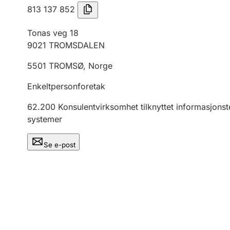
813 137 852
Tonas veg 18
9021
TROMSDALEN
5501
TROMSØ
,
Norge
Enkeltpersonforetak
62.200
Konsulentvirksomhet tilknyttet informasjonste
systemer
Se e-post