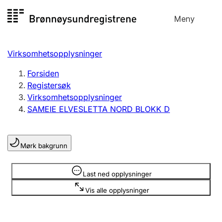
Hopp
Meny
Registersøk
til
Søk
Velg språk
innhold
Virksomhetsopplysninger
Aksjeselskap
Registrere, endre, slette
Forsiden
Registersøk
Virksomhetsopplysninger
Enkeltpersonforetak
SAMEIE ELVESLETTA NORD BLOKK D
Registrere, endre, slette
Mørk bakgrunn
Lag og forening
Registrere, endre, slette
Opplysninger er skjult
Last ned opplysninger
Vis alle opplysninger
Flere organisasjonsformer