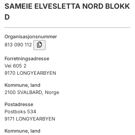
SAMEIE ELVESLETTA NORD BLOKK
Årsregnskap
D
Innsending og forsinkelsesgebyr
Organisasjonsnummer
Tinglysing
813 090 112
Forretningsadresse
Jeger
Vei 605 2
Betaling og jegeravgiftskort
9170
LONGYEARBYEN
Kommune, land
2100
SVALBARD
,
Norge
Ektepaktveileder
Postadresse
Postboks 534
Offentlig sektor
9171
LONGYEARBYEN
Kommune, land