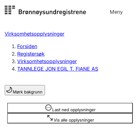
Hopp
Meny
Registersøk
til
Søk
Velg språk
innhold
Virksomhetsopplysninger
Aksjeselskap
Registrere, endre, slette
Forsiden
Registersøk
Virksomhetsopplysninger
Enkeltpersonforetak
TANNLEGE JON EGIL T. FIANE AS
Registrere, endre, slette
Mørk bakgrunn
Lag og forening
Registrere, endre, slette
Opplysninger er skjult
Last ned opplysninger
Vis alle opplysninger
Flere organisasjonsformer