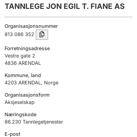
TANNLEGE JON EGIL T. FIANE AS
Årsregnskap
Innsending og forsinkelsesgebyr
Organisasjonsnummer
813 086 352
Tinglysing
Forretningsadresse
Vestre gate 2
4836
ARENDAL
Jeger
Betaling og jegeravgiftskort
Kommune, land
4203
ARENDAL
,
Norge
Ektepaktveileder
Organisasjonsform
Aksjeselskap
Næringskode
Offentlig sektor
86.230
Tannlegetjenester
E-post