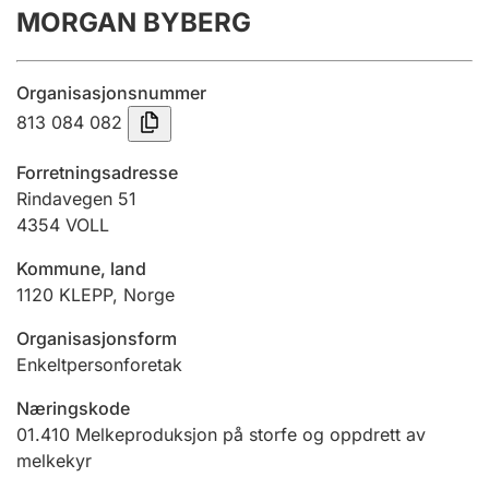
MORGAN BYBERG
Årsregnskap
Innsending og forsinkelsesgebyr
Organisasjonsnummer
813 084 082
Tinglysing
Forretningsadresse
Rindavegen 51
4354
VOLL
Jeger
Betaling og jegeravgiftskort
Kommune, land
1120
KLEPP
,
Norge
Ektepaktveileder
Organisasjonsform
Enkeltpersonforetak
Næringskode
Offentlig sektor
01.410
Melkeproduksjon på storfe og oppdrett av
melkekyr