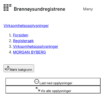
Hopp
Meny
Registersøk
til
Søk
Velg språk
innhold
Virksomhetsopplysninger
Aksjeselskap
Registrere, endre, slette
Forsiden
Registersøk
Virksomhetsopplysninger
Enkeltpersonforetak
MORGAN BYBERG
Registrere, endre, slette
Mørk bakgrunn
Lag og forening
Registrere, endre, slette
Opplysninger er skjult
Last ned opplysninger
Vis alle opplysninger
Flere organisasjonsformer