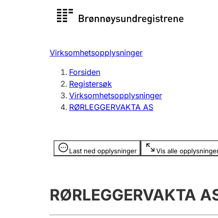
Registersøk
Aksjesel
Registrer
Virksomhetsopplysninger
Lag og forening
Flere
Forsiden
Registrere, endre, slette
organisa
Registersøk
Virksomhetsopplysninger
RØRLEGGERVAKTA AS
Tinglysing
Jeger
Betaling 
Opplysninger er skjult
Last ned opplysninger
Vis alle opplysninge
Offentlig sektor
Andre t
RØRLEGGERVAKTA A