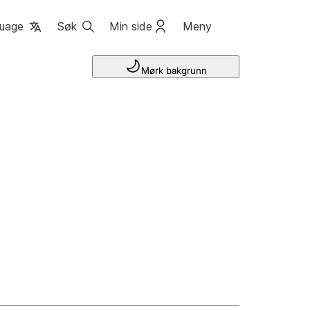
uage
Søk
Min side
Meny
Mørk bakgrunn