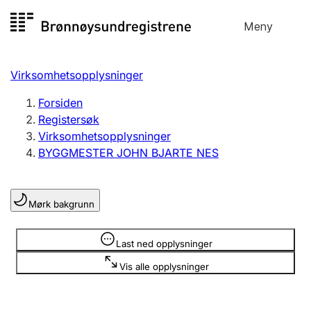
Hopp
Meny
Registersøk
til
Søk
Velg språk
innhold
Virksomhetsopplysninger
Aksjeselskap
Registrere, endre, slette
Forsiden
Registersøk
Virksomhetsopplysninger
Enkeltpersonforetak
BYGGMESTER JOHN BJARTE NES
Registrere, endre, slette
Mørk bakgrunn
Lag og forening
Registrere, endre, slette
Opplysninger er skjult
Last ned opplysninger
Vis alle opplysninger
Flere organisasjonsformer