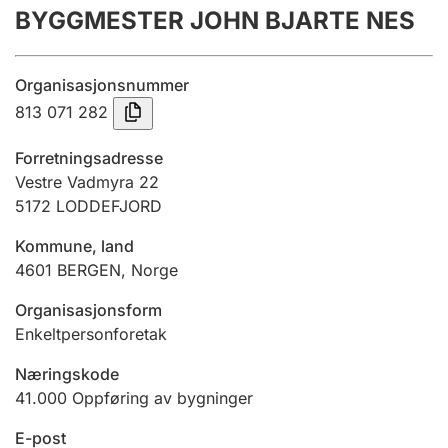
BYGGMESTER JOHN BJARTE NES
Årsregnskap
Innsending og forsinkelsesgebyr
Organisasjonsnummer
813 071 282
Tinglysing
Forretningsadresse
Vestre Vadmyra 22
5172
LODDEFJORD
Jeger
Betaling og jegeravgiftskort
Kommune, land
4601
BERGEN
,
Norge
Ektepaktveileder
Organisasjonsform
Enkeltpersonforetak
Næringskode
Offentlig sektor
41.000
Oppføring av bygninger
E-post