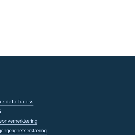
ke data fra oss
S
sonvernerklæring
gjengelighetserklæring