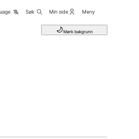
uage
Søk
Min side
Meny
Mørk bakgrunn