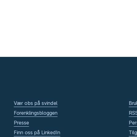
Vær obs på svindel
Bru
Forenklingsbloggen
RS
Presse
Per
Finn oss på LinkedIn
Til