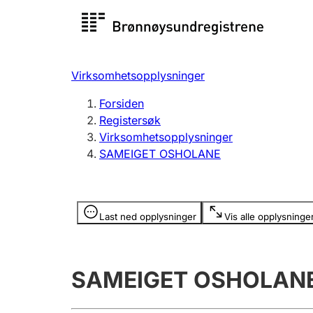
Registersøk
Aksjesel
Registrer
Virksomhetsopplysninger
Lag og forening
Flere
Forsiden
Registrere, endre, slette
organisa
Registersøk
Virksomhetsopplysninger
SAMEIGET OSHOLANE
Tinglysing
Jeger
Betaling 
Opplysninger er skjult
Last ned opplysninger
Vis alle opplysninge
Offentlig sektor
Andre t
SAMEIGET OSHOLAN