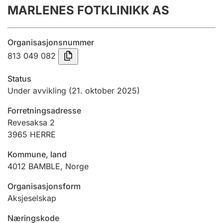
MARLENES FOTKLINIKK AS
Årsregnskap
Innsending og forsinkelsesgebyr
Organisasjonsnummer
813 049 082
Tinglysing
Status
Under avvikling
(21. oktober 2025)
Jeger
Forretningsadresse
Betaling og jegeravgiftskort
Revesaksa 2
3965
HERRE
Ektepaktveileder
Kommune, land
4012
BAMBLE
,
Norge
Organisasjonsform
Offentlig sektor
Aksjeselskap
Næringskode