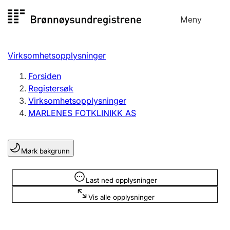
Hopp
Meny
Registersøk
til
Søk
Velg språk
innhold
Virksomhetsopplysninger
Aksjeselskap
Registrere, endre, slette
Forsiden
Registersøk
Virksomhetsopplysninger
Enkeltpersonforetak
MARLENES FOTKLINIKK AS
Registrere, endre, slette
Mørk bakgrunn
Lag og forening
Registrere, endre, slette
Opplysninger er skjult
Last ned opplysninger
Vis alle opplysninger
Flere organisasjonsformer