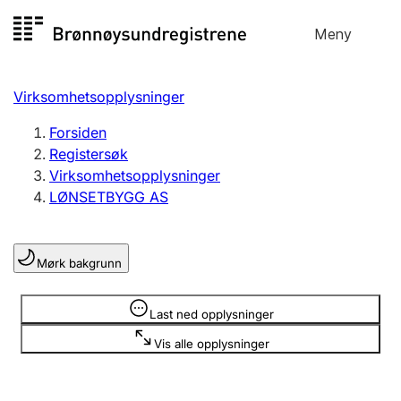
Hopp
Meny
Registersøk
til
Søk
Velg språk
innhold
Virksomhetsopplysninger
Aksjeselskap
Registrere, endre, slette
Forsiden
Registersøk
Virksomhetsopplysninger
Enkeltpersonforetak
LØNSETBYGG AS
Registrere, endre, slette
Mørk bakgrunn
Lag og forening
Registrere, endre, slette
Opplysninger er skjult
Last ned opplysninger
Vis alle opplysninger
Flere organisasjonsformer