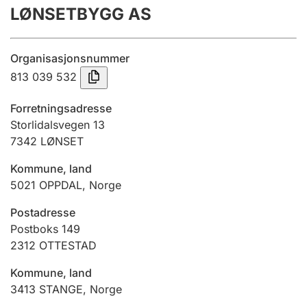
LØNSETBYGG AS
Årsregnskap
Innsending og forsinkelsesgebyr
Organisasjonsnummer
813 039 532
Tinglysing
Forretningsadresse
Storlidalsvegen 13
7342
LØNSET
Jeger
Betaling og jegeravgiftskort
Kommune, land
5021
OPPDAL
,
Norge
Ektepaktveileder
Postadresse
Postboks 149
2312
OTTESTAD
Offentlig sektor
Kommune, land
3413
STANGE
,
Norge