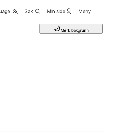
uage
Søk
Min side
Meny
Mørk bakgrunn