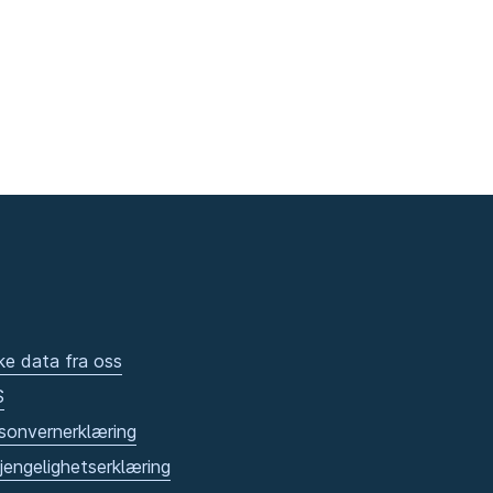
ke data fra oss
S
sonvernerklæring
gjengelighetserklæring