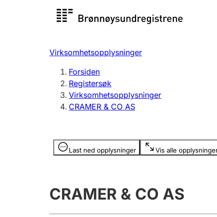
Registersøk
Aksjesel
Registrer
Virksomhetsopplysninger
Lag og forening
Flere
Forsiden
Registrere, endre, slette
organisa
Registersøk
Virksomhetsopplysninger
CRAMER & CO AS
Tinglysing
Jeger
Betaling 
Opplysninger er skjult
Last ned opplysninger
Vis alle opplysninge
Offentlig sektor
Andre t
CRAMER & CO AS