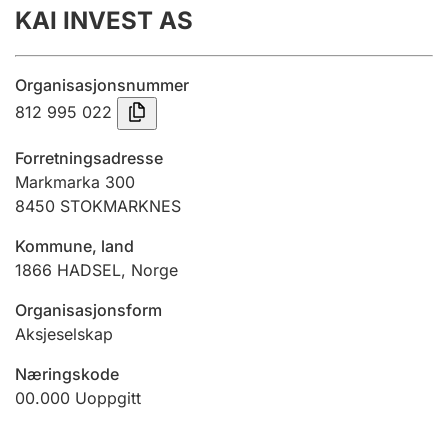
KAI INVEST AS
Årsregnskap
Innsending og forsinkelsesgebyr
Organisasjonsnummer
812 995 022
Tinglysing
Forretningsadresse
Markmarka 300
8450
STOKMARKNES
Jeger
Betaling og jegeravgiftskort
Kommune, land
1866
HADSEL
,
Norge
Ektepaktveileder
Organisasjonsform
Aksjeselskap
Næringskode
Offentlig sektor
00.000
Uoppgitt