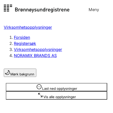
Hopp
Meny
Registersøk
til
Søk
Velg språk
innhold
Virksomhetsopplysninger
Aksjeselskap
Registrere, endre, slette
Forsiden
Registersøk
Virksomhetsopplysninger
Enkeltpersonforetak
NORAMIX BRANDS AS
Registrere, endre, slette
Mørk bakgrunn
Lag og forening
Registrere, endre, slette
Opplysninger er skjult
Last ned opplysninger
Vis alle opplysninger
Flere organisasjonsformer