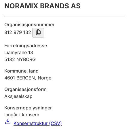
NORAMIX BRANDS AS
Årsregnskap
Innsending og forsinkelsesgebyr
Organisasjonsnummer
812 979 132
Tinglysing
Forretningsadresse
Liamyrane 13
5132
NYBORG
Jeger
Betaling og jegeravgiftskort
Kommune, land
4601
BERGEN
,
Norge
Ektepaktveileder
Organisasjonsform
Aksjeselskap
Konsernopplysninger
Offentlig sektor
Inngår i konsern
Konsernstruktur (CSV)