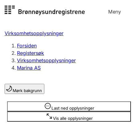
Hopp
Meny
Registersøk
til
Søk
Velg språk
innhold
Virksomhetsopplysninger
Aksjeselskap
Registrere, endre, slette
Forsiden
Registersøk
Virksomhetsopplysninger
Enkeltpersonforetak
Marina AS
Registrere, endre, slette
Mørk bakgrunn
Lag og forening
Registrere, endre, slette
Opplysninger er skjult
Last ned opplysninger
Vis alle opplysninger
Flere organisasjonsformer