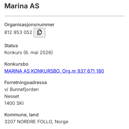
Marina AS
Årsregnskap
Innsending og forsinkelsesgebyr
Organisasjonsnummer
812 953 052
Tinglysing
Status
Konkurs
(6. mai 2026)
Jeger
Konkursbo
Betaling og jegeravgiftskort
MARINA AS KONKURSBO,
Org.nr 937 671 180
Forretningsadresse
Ektepaktveileder
v/ Bunnefjorden
Nesset
1400
SKI
Offentlig sektor
Kommune, land
3207
NORDRE FOLLO
,
Norge