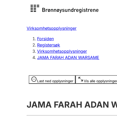
Registersøk
Aksjesel
Registrer
Virksomhetsopplysninger
Lag og forening
Flere
Forsiden
Registrere, endre, slette
organisa
Registersøk
Virksomhetsopplysninger
JAMA FARAH ADAN WARSAME
Tinglysing
Jeger
Betaling 
Opplysninger er skjult
Last ned opplysninger
Vis alle opplysninge
Offentlig sektor
Andre t
JAMA FARAH ADAN 