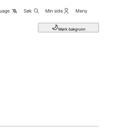
uage
Søk
Min side
Meny
Mørk bakgrunn