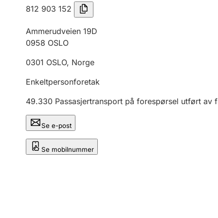
812 903 152
Ammerudveien 19D
0958
OSLO
0301
OSLO
,
Norge
Enkeltpersonforetak
49.330
Passasjertransport på forespørsel utført av 
Se e-post
Se mobilnummer