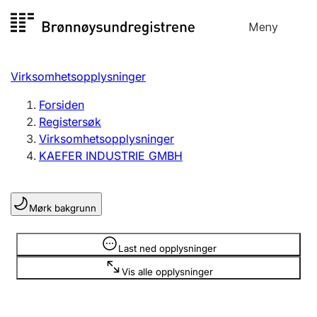
Hopp
Meny
Registersøk
til
Søk
Velg språk
innhold
Virksomhetsopplysninger
Aksjeselskap
Registrere, endre, slette
Forsiden
Registersøk
Virksomhetsopplysninger
Enkeltpersonforetak
KAEFER INDUSTRIE GMBH
Registrere, endre, slette
Mørk bakgrunn
Lag og forening
Registrere, endre, slette
Opplysninger er skjult
Last ned opplysninger
Vis alle opplysninger
Flere organisasjonsformer