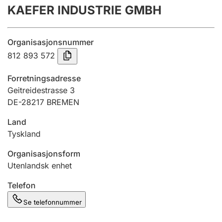
KAEFER INDUSTRIE GMBH
Årsregnskap
Innsending og forsinkelsesgebyr
Organisasjonsnummer
812 893 572
Tinglysing
Forretningsadresse
Geitreidestrasse 3
DE-28217 BREMEN
Jeger
Betaling og jegeravgiftskort
Land
Tyskland
Ektepaktveileder
Organisasjonsform
Utenlandsk enhet
Telefon
Offentlig sektor
Se telefonnummer