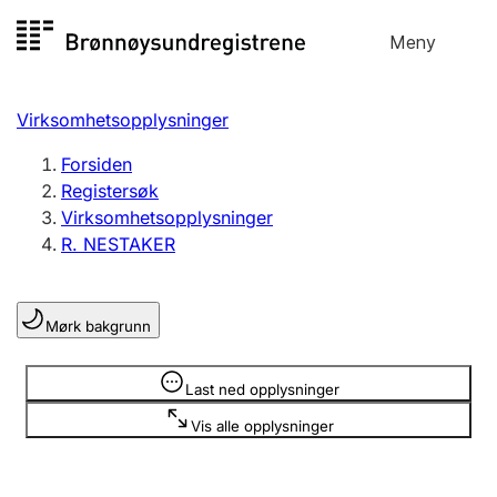
Hopp
Meny
Registersøk
til
Søk
Velg språk
innhold
Virksomhetsopplysninger
Aksjeselskap
Registrere, endre, slette
Forsiden
Registersøk
Virksomhetsopplysninger
Enkeltpersonforetak
R. NESTAKER
Registrere, endre, slette
Mørk bakgrunn
Lag og forening
Registrere, endre, slette
Opplysninger er skjult
Last ned opplysninger
Vis alle opplysninger
Flere organisasjonsformer