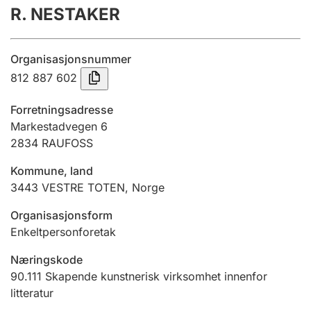
R. NESTAKER
Årsregnskap
Innsending og forsinkelsesgebyr
Organisasjonsnummer
812 887 602
Tinglysing
Forretningsadresse
Markestadvegen 6
2834
RAUFOSS
Jeger
Betaling og jegeravgiftskort
Kommune, land
3443
VESTRE TOTEN
,
Norge
Ektepaktveileder
Organisasjonsform
Enkeltpersonforetak
Næringskode
Offentlig sektor
90.111
Skapende kunstnerisk virksomhet innenfor
litteratur